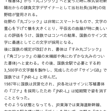
『楷書体』から『丸ゴシック』へと変った時に株式会社新
陽社からの請負文字デザイナーとして当社社長(当時)の佐
野稔が登用される。
佐野の『丸ゴシック』は非常にスマートなもので、文字の
重心を下げて懐を大きくとり、平仮名の曲線が特に美しい
との評価をうけ、国鉄ではコンペの結果、国鉄のサイン文
字に最適としてこの文字が採用となる。
後に国鉄の規定が改訂され、書体は『すみ丸ゴシック』
(『角ゴシック』の線の末端部や角にわずかな丸みのつい
た書体)へと変わる。その後、国鉄全駅で必要とする約
3,500字の文字盤を製作し、完成したのが『サインGB』で
国鉄では『JNR-L』と呼んだ。
1987年に国鉄は民営化され、JR各社はサインに写植書体
の『ゴナ』を採用したため『JNR-L』は短期間で姿を消す
こととなった。
そのような状態となっても、JR東海では東海道新幹線、